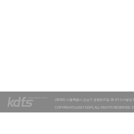
(06352) 서울특별시 강남구 광평로47길 28, KT수서빌딩 6층 TE
COPYRIGHT(c)2017 KDFS, ALL RIGHTS RESERVED. E-