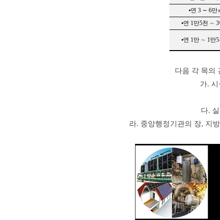
⦁
연
3
∼
6
만
⦁
연
1
만
5
천 ∼
3
⦁
연
1
만 ∼
1
만
5
다음 각 목의
가
.
시
다
.
실
라
.
중앙행정기관의 장
,
지방