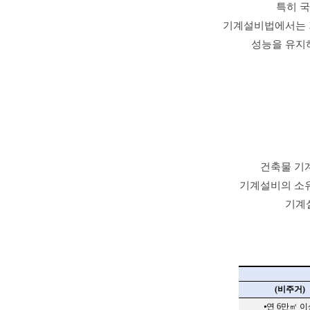
특히 
기계설비법에서는 
성능을 유지
건축물 기
기계설비의 소
기계
(
비주거
)
⦁
연
6
만㎡ 이